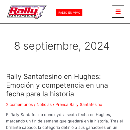
Ir
Main
al
RADIO EN VIVO
Men
contenido
8 septiembre, 2024
Rally Santafesino en Hughes:
Rally
Santafesino
Emoción y competencia en una
en
fecha para la historia
Hughes:
Emoción
2 comentarios
/
Noticias
/
Prensa Rally Santafesino
y
competencia
El Rally Santafesino concluyó la sexta fecha en Hughes,
en
marcando un fin de semana que quedará en la historia. Tras el
una
brillante sábado, la categoría definió a sus ganadores en un