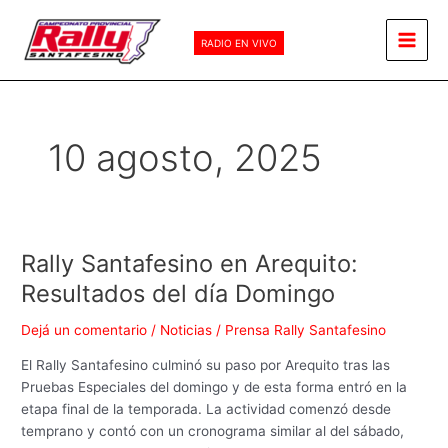
Ir
Main
al
RADIO EN VIVO
Men
contenido
10 agosto, 2025
Rally Santafesino en Arequito:
Rally
Santafesino
Resultados del día Domingo
en
Arequito:
Dejá un comentario
/
Noticias
/
Prensa Rally Santafesino
Resultados
El Rally Santafesino culminó su paso por Arequito tras las
del
Pruebas Especiales del domingo y de esta forma entró en la
día
etapa final de la temporada. La actividad comenzó desde
Domingo
temprano y contó con un cronograma similar al del sábado,