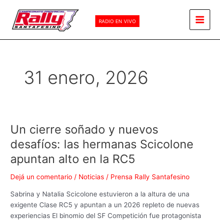
Ir
Main
al
RADIO EN VIVO
Men
contenido
31 enero, 2026
Un cierre soñado y nuevos
Un
cierre
desafíos: las hermanas Scicolone
soñado
apuntan alto en la RC5
y
nuevos
Dejá un comentario
/
Noticias
/
Prensa Rally Santafesino
desafíos:
las
Sabrina y Natalia Scicolone estuvieron a la altura de una
hermanas
exigente Clase RC5 y apuntan a un 2026 repleto de nuevas
Scicolone
experiencias El binomio del SF Competición fue protagonista