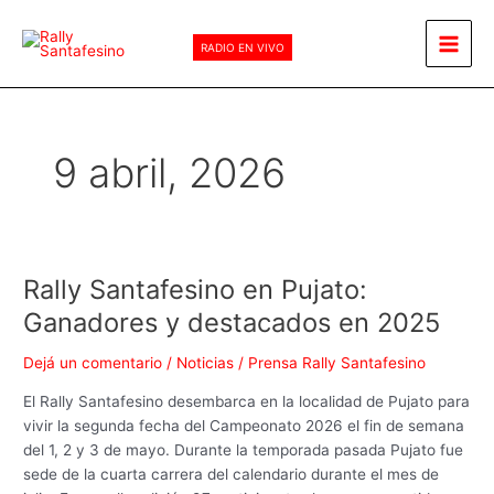
Ir
Main
al
RADIO EN VIVO
Men
contenido
9 abril, 2026
Rally Santafesino en Pujato:
Rally
Santafesino
Ganadores y destacados en 2025
en
Pujato:
Dejá un comentario
/
Noticias
/
Prensa Rally Santafesino
Ganadores
El Rally Santafesino desembarca en la localidad de Pujato para
y
vivir la segunda fecha del Campeonato 2026 el fin de semana
destacados
del 1, 2 y 3 de mayo. Durante la temporada pasada Pujato fue
en
sede de la cuarta carrera del calendario durante el mes de
2025