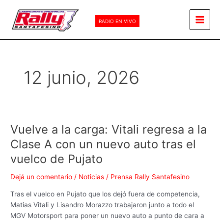
Ir
Main
al
RADIO EN VIVO
Men
contenido
12 junio, 2026
Vuelve a la carga: Vitali regresa a la
Vuelve
a
Clase A con un nuevo auto tras el
la
vuelco de Pujato
carga:
Vitali
Dejá un comentario
/
Noticias
/
Prensa Rally Santafesino
regresa
a
Tras el vuelco en Pujato que los dejó fuera de competencia,
la
Matias Vitali y Lisandro Morazzo trabajaron junto a todo el
Clase
MGV Motorsport para poner un nuevo auto a punto de cara a