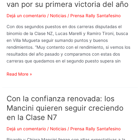
dar
van por su primera victoria del año
el
salto:
Dejá un comentario
/
Noticias
/
Prensa Rally Santafesino
Marelli
Con dos segundos puestos en dos carreras disputadas el
y
binomio de la Clase NZ, Lucas Marelli y Ramiro Tironi, busca
Tironi
en Villa Mugueta seguir sumando puntos y buenos
van
rendimientos. “Muy contento con el rendimiento, si vemos los
por
resultados del año pasado y comparamos con estas dos
su
carreras que quedamos en el segundo puesto supera sin
primera
victoria
Read More »
del
año
Con la confianza renovada: los
Con
la
Mancini quieren seguir creciendo
confianza
en la Clase N7
renovada:
los
Dejá un comentario
/
Noticias
/
Prensa Rally Santafesino
Mancini
quieren
Ricardo y Chiara Mancini llegan con altas expectativas a la