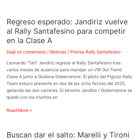
en
Villa
Mugueta
Regreso esperado: Jandiriz vuelve
Regreso
esperado:
al Rally Santafesino para competir
Jandiriz
en la Clase A
vuelve
al
Dejá un comentario
/
Noticias
/
Prensa Rally Santafesino
Rally
Santafesino
Leonardo “Tati” Jandiriz regresa al Rally Santafesino tras
para
varios meses de ausencia para manejar un VW Gol Trend
competir
Clase A junto a Giuliana Gobernatore. El piloto del Pigozzi Rally
en
Team estuvo presente en dos de las ocho fechas del 2025,
la
ganando las dos carreras. El binomio Jandiriz / Gobernatore se
Clase
quedó con los triunfos en
A
Read More »
Buscan dar el salto: Marelli y Tironi
Buscan