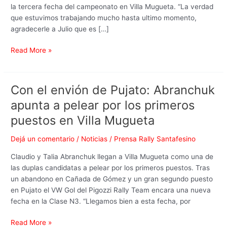
A
la tercera fecha del campeonato en Villa Mugueta. “La verdad
con
que estuvimos trabajando mucho hasta ultimo momento,
un
agradecerle a Julio que es […]
nuevo
auto
Read More »
tras
el
vuelco
Con el envión de Pujato: Abranchuk
Con
de
el
apunta a pelear por los primeros
Pujato
envión
puestos en Villa Mugueta
de
Pujato:
Dejá un comentario
/
Noticias
/
Prensa Rally Santafesino
Abranchuk
apunta
Claudio y Talia Abranchuk llegan a Villa Mugueta como una de
a
las duplas candidatas a pelear por los primeros puestos. Tras
pelear
un abandono en Cañada de Gómez y un gran segundo puesto
por
en Pujato el VW Gol del Pigozzi Rally Team encara una nueva
los
fecha en la Clase N3. “Llegamos bien a esta fecha, por
primeros
puestos
Read More »