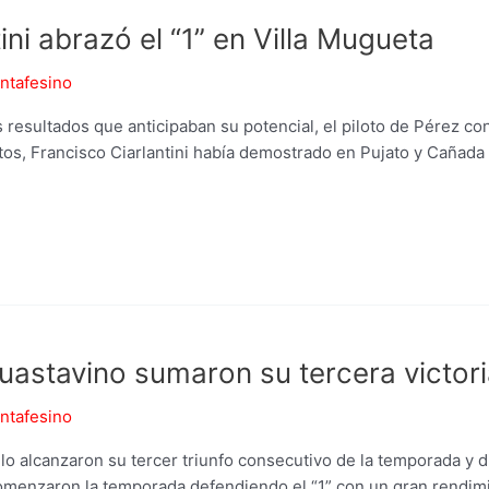
ini abrazó el “1” en Villa Mugueta
ntafesino
resultados que anticipaban su potencial, el piloto de Pérez con
stos, Francisco Ciarlantini había demostrado en Pujato y Cañad
astavino sumaron su tercera victoria
ntafesino
ulo alcanzaron su tercer triunfo consecutivo de la temporada y 
comenzaron la temporada defendiendo el “1” con un gran rendim