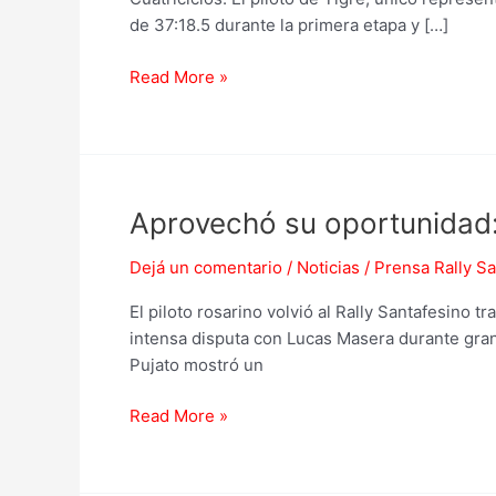
festejar
de 37:18.5 durante la primera etapa y […]
en
Villa
Read More »
Mugueta
Aprovechó
Aprovechó su oportunidad: 
su
Dejá un comentario
/
Noticias
/
Prensa Rally Sa
oportunidad:
Marlia
El piloto rosarino volvió al Rally Santafesino 
regresó
intensa disputa con Lucas Masera durante gran 
con
Pujato mostró un
victoria
en
Read More »
la
Moto
3