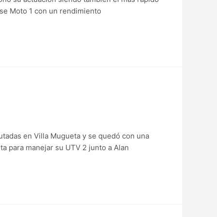
Clase Moto 1 con un rendimiento
putadas en Villa Mugueta y se quedó con una
eta para manejar su UTV 2 junto a Alan