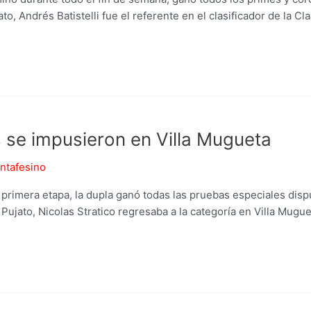
ato, Andrés Batistelli fue el referente en el clasificador de la 
s se impusieron en Villa Mugueta
ntafesino
a primera etapa, la dupla ganó todas las pruebas especiales dis
 Pujato, Nicolas Stratico regresaba a la categoría en Villa Mugu