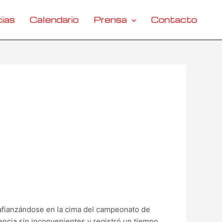
ias
Calendario
Prensa
Contacto
 afianzándose en la cima del campeonato de
tencia sin inconvenientes y registró un tiempo