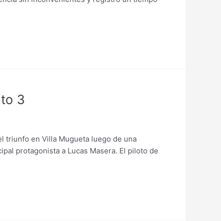
oto 3
el triunfo en Villa Mugueta luego de una
pal protagonista a Lucas Masera. El piloto de