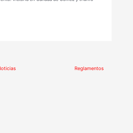
oticias
Reglamentos