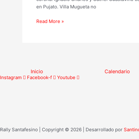
sumaron
en Pujato. Villa Mugueta no
su
tercera
Read More »
victoria
al
hilo
Inicio
Calendario
Instagram
Facebook-f
Youtube
Rally Santafesino | Copyright © 2026 | Desarrollado por
Santin