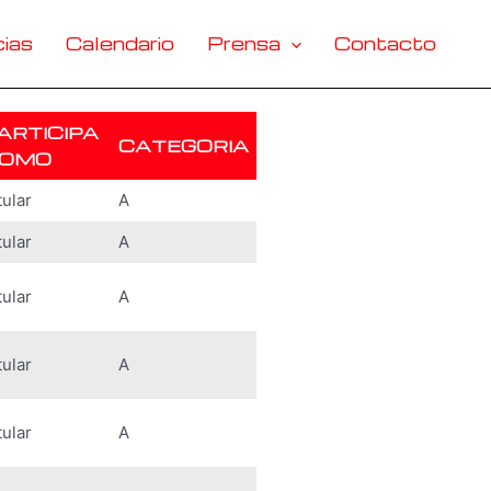
ias
Calendario
Prensa
Contacto
ARTICIPA
CATEGORIA
OMO
tular
A
tular
A
tular
A
tular
A
tular
A