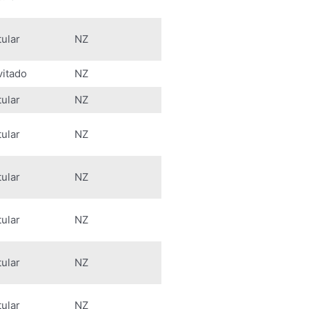
tular
NZ
vitado
NZ
tular
NZ
tular
NZ
tular
NZ
tular
NZ
tular
NZ
tular
NZ