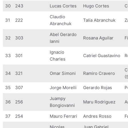
30
243
Lucas Cortes
Hugo Cortes
C
Claudio
31
222
Talía Abranchuk
Z
Abranchuk
Abel Gerardo
32
303
Rosana Aguilar
F
Ianni
Ignacio
33
301
Catriel Guastavino
R
Charles
C
34
321
Omar Simoni
Ramiro Cravero
(
35
307
Jorge Morelli
Gerardo Rojas
P
Juampy
36
256
Maru Rodriguez
A
Bongiovanni
37
254
Mauro Ferrari
Andres Rosso
F
Nicolas
Juan Gabriel