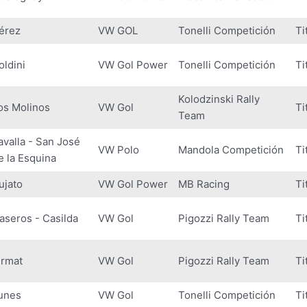
érez
VW GOL
Tonelli Competición
Ti
oldini
VW Gol Power
Tonelli Competición
Ti
Kolodzinski Rally
os Molinos
VW Gol
Ti
Team
avalla - San José
VW Polo
Mandola Competición
Ti
e la Esquina
ujato
VW Gol Power
MB Racing
Ti
aseros - Casilda
VW Gol
Pigozzi Rally Team
Ti
irmat
VW Gol
Pigozzi Rally Team
Ti
unes
VW Gol
Tonelli Competición
Ti