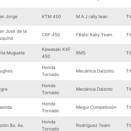
an Jorge
KTM 450
M A J rally tean
Ti
an José de la
CRF 450
FBalzi Rally Team
Ti
squina
Kawasaki KXF
illa Mugueta
BMS
Ti
450
Honda
ughes
Mecánica Dalzotto
Ti
Tornado
Honda
igre
Mecánica Dalzoto
Ti
Tornado
Honda
asilda
Megui Competición
Ti
Tornado
Honda
olón Bs. As.
Rodríguez Team
Ti
Tornado