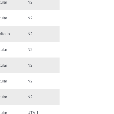
tular
N2
tular
N2
vitado
N2
tular
N2
tular
N2
tular
N2
tular
N2
tular
UTV 1