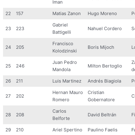
Iman
22
157
Matias Zanon
Hugo Moreno
P
Gabriel
23
223
Nahuel Cordero
S
Battigelli
Francisco
24
205
Boris Mijoch
L
Kolodzinski
Juan Pedro
Z
25
246
Milton Bertoglio
Mandola
d
26
211
Luis Martinez
Andrés Biagiola
P
Hernan Mauro
Cristian
27
202
C
Romero
Gobernatore
Carlos
28
208
David Beltrán
F
Belforte
29
210
Ariel Spertino
Paulino Faelis
F