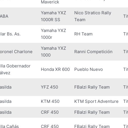
Maverick
Yamaha YXZ
Nico Stratico Rally
ABA
Ti
1000R SS
Team
Yamaha YXZ
ilar Bs. As.
RH Team
Ti
1000r
Yamaha YXZ
oronel Charlone
Ranni Competición
Ti
1000
illa Gobernador
Honda XR 600
Pueblo Nuevo
Ti
álvez
asilda
YFZ 450
FBalzi Rally Team
Ti
asilda
KTM 450
KTM Sport Adventure
Ti
asilda
CRF 450
FBalzi Rally Team
Ti
illa Cañás
CRF 450
FBalzi Rally Team
Ti