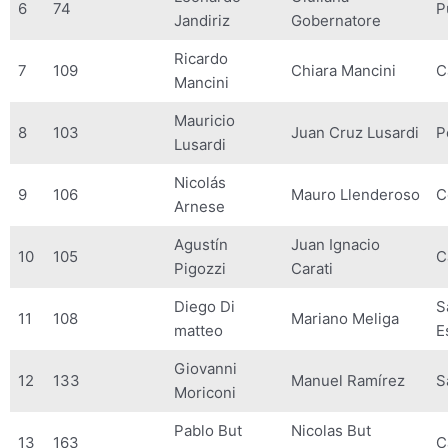
6
74
P
Jandiriz
Gobernatore
Ricardo
7
109
Chiara Mancini
C
Mancini
Mauricio
8
103
Juan Cruz Lusardi
P
Lusardi
Nicolás
9
106
Mauro Llenderoso
C
Arnese
Agustín
Juan Ignacio
10
105
C
Pigozzi
Carati
Diego Di
S
11
108
Mariano Meliga
matteo
E
Giovanni
12
133
Manuel Ramírez
S
Moriconi
Pablo But
Nicolas But
13
163
C