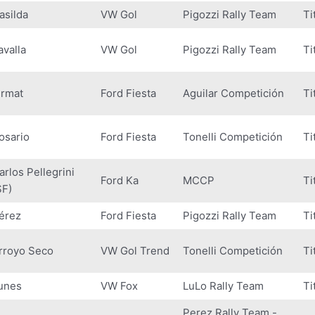
asilda
VW Gol
Pigozzi Rally Team
Ti
avalla
VW Gol
Pigozzi Rally Team
Ti
irmat
Ford Fiesta
Aguilar Competición
Ti
osario
Ford Fiesta
Tonelli Competición
Ti
arlos Pellegrini
Ford Ka
MCCP
Ti
SF)
érez
Ford Fiesta
Pigozzi Rally Team
Ti
rroyo Seco
VW Gol Trend
Tonelli Competición
Ti
unes
VW Fox
LuLo Rally Team
Ti
Perez Rally Team -