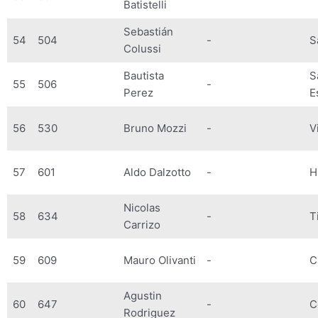
Batistelli
Sebastián
54
504
-
S
Colussi
Bautista
S
55
506
-
Perez
E
56
530
Bruno Mozzi
-
V
57
601
Aldo Dalzotto
-
H
Nicolas
58
634
-
T
Carrizo
59
609
Mauro Olivanti
-
C
Agustin
60
647
-
C
Rodriguez