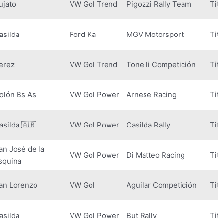
ujato
VW Gol Trend
Pigozzi Rally Team
Ti
asilda
Ford Ka
MGV Motorsport
Ti
erez
VW Gol Trend
Tonelli Competición
Ti
olón Bs As
VW Gol Power
Arnese Racing
Ti
asilda 🇦🇷
VW Gol Power
Casilda Rally
Ti
an José de la
VW Gol Power
Di Matteo Racing
Ti
squina
an Lorenzo
VW Gol
Aguilar Competición
Ti
asilda
VW Gol Power
But Rally
Ti