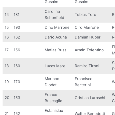
Gusaim
Gusaim
Carolina
14
181
Tobias Toro
R
Schonfield
15
190
Dino Marrone
Ciro Marrone
R
16
162
Dario Acuña
Damian Huber
R
F
17
156
Matias Russi
Armin Tolentino
M
S
18
160
Lucas Marelli
Ramiro Tironi
E
Mariano
Francisco
19
170
W
Diodati
Berterini
Franco
W
20
153
Cristian Luraschi
Buscaglia
C
Estanislao
21
152
Walter Benedetti
G