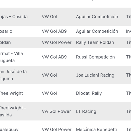
ojas - Casilda
VW Gol
Aguilar Competición
Ti
osario
VW Gol AB9
Aguilar Competición
In
oldan
VW Gol Power
Rally Team Roldan
Ti
irmat - Villa
VW Gol AB9
Russi Competición
Ti
ugueta
an José de la
VW Gol
Joa Luciani Racing
Ti
squina
heelwright
VW Gol
Diodati Rally
Ti
heelwright -
Vw Gol Power
LT Racing
Ti
asilda
ualeguay
VW Gol Power
Mecánica Benedetti
Ti