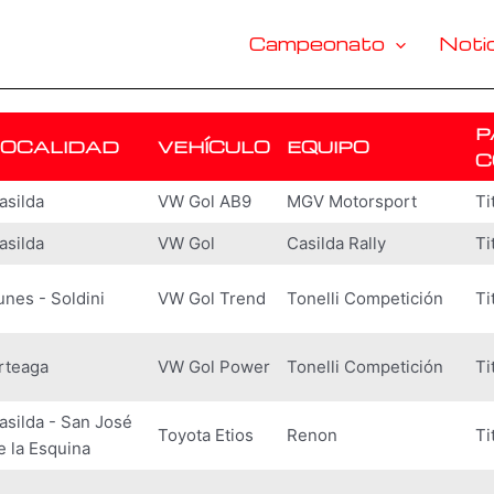
Campeonato
Notic
P
LOCALIDAD
VEHÍCULO
EQUIPO
C
asilda
VW Gol AB9
MGV Motorsport
Ti
asilda
VW Gol
Casilda Rally
Ti
unes - Soldini
VW Gol Trend
Tonelli Competición
Ti
rteaga
VW Gol Power
Tonelli Competición
Ti
asilda - San José
Toyota Etios
Renon
Ti
e la Esquina