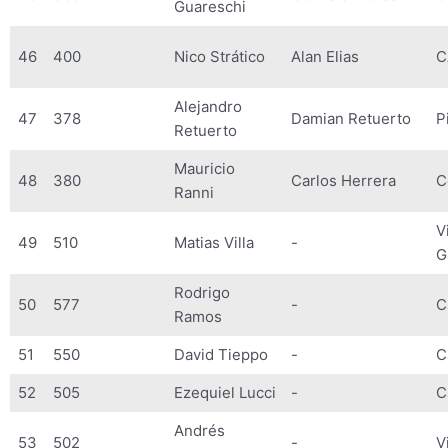
Guareschi
46
400
Nico Strático
Alan Elias
C
Alejandro
47
378
Damian Retuerto
P
Retuerto
Mauricio
48
380
Carlos Herrera
C
Ranni
V
49
510
Matias Villa
-
G
Rodrigo
50
577
-
C
Ramos
51
550
David Tieppo
-
C
52
505
Ezequiel Lucci
-
C
Andrés
53
502
-
V