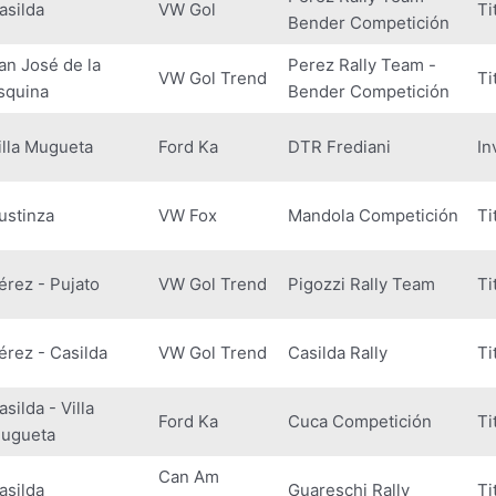
asilda
VW Gol
Ti
Bender Competición
an José de la
Perez Rally Team -
VW Gol Trend
Ti
squina
Bender Competición
illa Mugueta
Ford Ka
DTR Frediani
In
ustinza
VW Fox
Mandola Competición
Ti
érez - Pujato
VW Gol Trend
Pigozzi Rally Team
Ti
érez - Casilda
VW Gol Trend
Casilda Rally
Ti
asilda - Villa
Ford Ka
Cuca Competición
Ti
ugueta
Can Am
asilda
Guareschi Rally
Ti