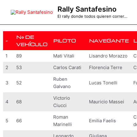
Ir
Rally Santafesino
al
El rally donde todos quieren correr...
contenido
N° DE
-
PILOTO
NAVEGANTE
VEHÍCULO
1
89
Mati Vitali
Lisandro Morazzo
C
2
53
Carlos Carati
Florencia Terre
C
Ruben
3
52
Lucas Tonelli
F
Galvano
Victorio
4
68
Mauricio Massei
A
Ciucci
Roman
C
5
66
Emilia Faelis
Marinelli
d
Leonardo
Giuliana