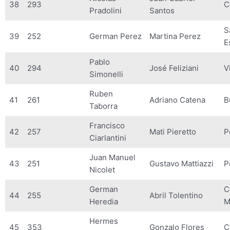
38
293
C
Pradolini
Santos
S
39
252
German Perez
Martina Perez
E
Pablo
40
294
José Feliziani
V
Simonelli
Ruben
41
261
Adriano Catena
B
Taborra
Francisco
42
257
Mati Pieretto
P
Ciarlantini
Juan Manuel
43
251
Gustavo Mattiazzi
P
Nicolet
German
C
44
255
Abril Tolentino
Heredia
M
Hermes
45
353
Gonzalo Flores
C