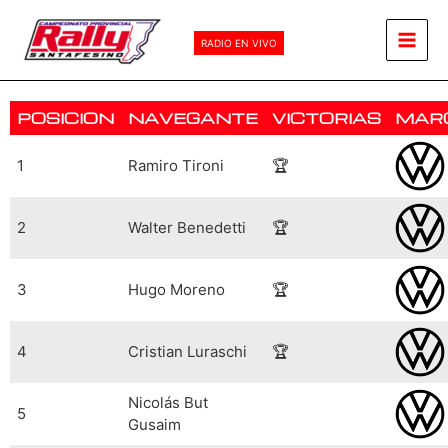
Ir
Main
al
RADIO EN VIVO
Men
contenido
POSICION
NAVEGANTE
VICTORIAS
MAR
1
Ramiro Tironi
🏆
2
Walter Benedetti
🏆
3
Hugo Moreno
🏆
4
Cristian Luraschi
🏆
Nicolás But
5
Gusaim