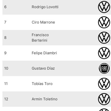
6
Rodrigo Lovotti
7
Ciro Marrone
Francisco
8
Berterini
9
Felipe Diambri
10
Gustavo Díaz
11
Tobías Toro
12
Armin Toletino