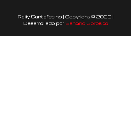
t
e
t
a
b
u
Rally Santafesino | Copyright © 2026 |
g
o
b
Desarrollado por
Santino Gorosito
r
o
e
a
k
m
-
f