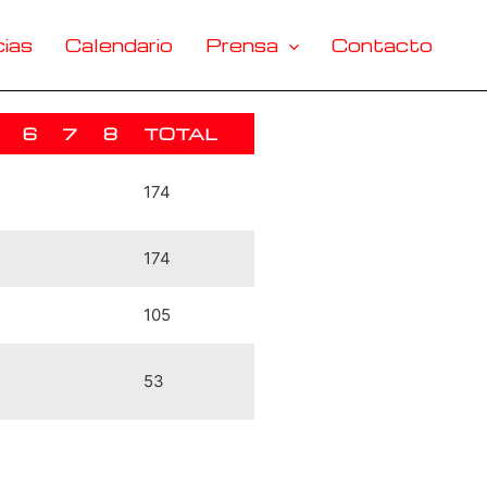
ias
Calendario
Prensa
Contacto
6
7
8
TOTAL
174
174
105
53