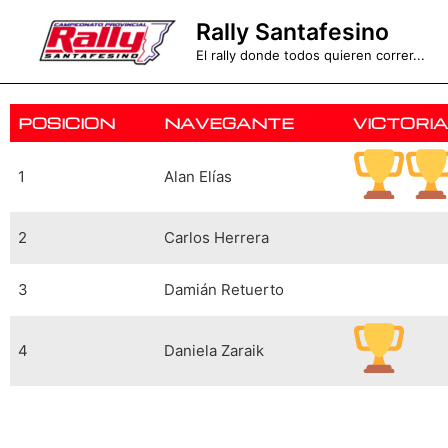
Ir
Rally Santafesino
al
El rally donde todos quieren correr...
contenido
POSICION
NAVEGANTE
VICTORI
1
Alan Elías
2
Carlos Herrera
3
Damián Retuerto
4
Daniela Zaraik