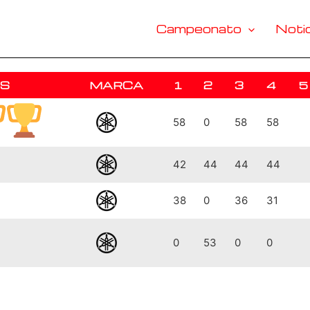
Campeonato
Notic
AS
MARCA
1
2
3
4
5
58
0
58
58
42
44
44
44
38
0
36
31
0
53
0
0