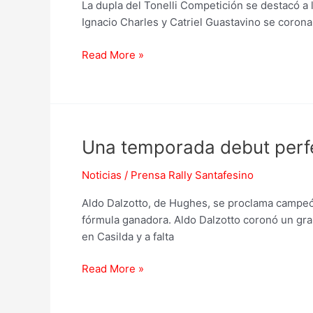
La dupla del Tonelli Competición se destacó a l
y
Ignacio Charles y Catriel Guastavino se corona
Guastavino
se
Read More »
coronaron
campeones
de
la
RC5
Una
Una temporada debut perfe
temporada
Noticias
/
Prensa Rally Santafesino
debut
perfecta:
Aldo Dalzotto, de Hughes, se proclama campeón
Aldo
fórmula ganadora. Aldo Dalzotto coronó un gra
Dalzotto
en Casilda y a falta
se
coronó
Read More »
campeón
de
la