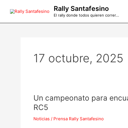
Ir
Rally Santafesino
al
El rally donde todos quieren correr...
contenido
17 octubre, 2025
Un
Un campeonato para encua
campeonato
RC5
para
encuadrar:
Noticias
/
Prensa Rally Santafesino
Charles