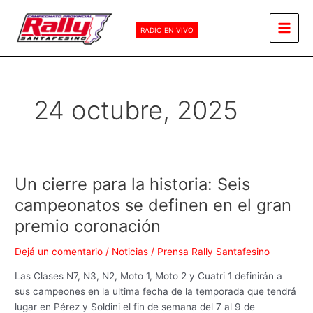
Ir
Main
al
RADIO EN VIVO
Men
contenido
24 octubre, 2025
Un cierre para la historia: Seis
Un
cierre
campeonatos se definen en el gran
para
premio coronación
la
historia:
Dejá un comentario
/
Noticias
/
Prensa Rally Santafesino
Seis
campeonatos
Las Clases N7, N3, N2, Moto 1, Moto 2 y Cuatri 1 definirán a
se
sus campeones en la ultima fecha de la temporada que tendrá
definen
lugar en Pérez y Soldini el fin de semana del 7 al 9 de