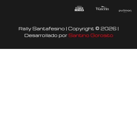
s
c
u
t
e
t
a
b
u
Rally Santafesino | Copyright © 2026 |
g
o
b
Desarrollado por
Santino Gorosito
r
o
e
a
k
m
-
f