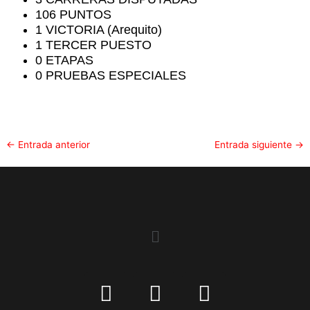
106 PUNTOS
1 VICTORIA (Arequito)
1 TERCER PUESTO
0 ETAPAS
0 PRUEBAS ESPECIALES
←
Entrada anterior
Entrada siguiente
→
Menu
I
F
Y
n
a
o