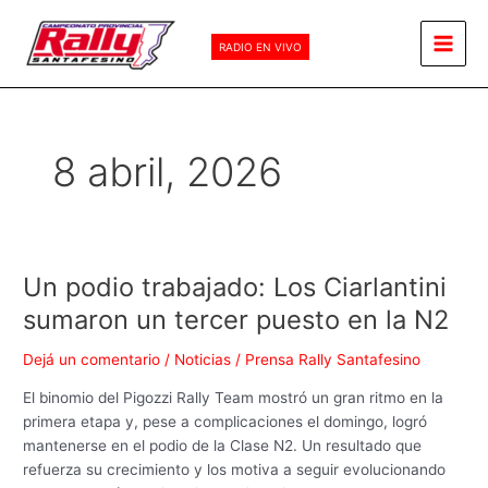
Ir
Main
al
RADIO EN VIVO
Men
contenido
8 abril, 2026
Un podio trabajado: Los Ciarlantini
Un
podio
sumaron un tercer puesto en la N2
trabajado:
Los
Dejá un comentario
/
Noticias
/
Prensa Rally Santafesino
Ciarlantini
El binomio del Pigozzi Rally Team mostró un gran ritmo en la
sumaron
primera etapa y, pese a complicaciones el domingo, logró
un
mantenerse en el podio de la Clase N2. Un resultado que
tercer
refuerza su crecimiento y los motiva a seguir evolucionando
puesto