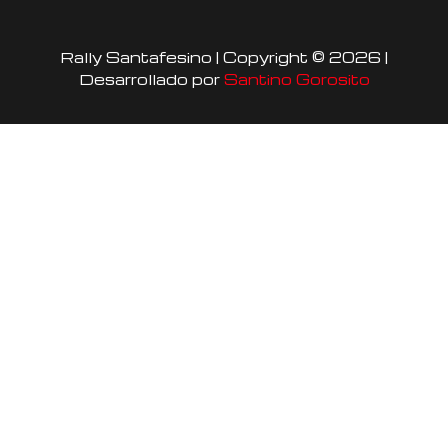
t
e
t
a
b
u
Rally Santafesino | Copyright © 2026 |
g
o
b
Desarrollado por
Santino Gorosito
r
o
e
a
k
m
-
f