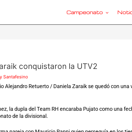
Campeonato
Notic
Zaraik conquistaron la UTV2
y Santafesino
Alejandro Retuerto / Daniela Zaraik se quedó con una v
z, la dupla del Team RH encaraba Pujato como una fecha 
to de la divisional.
rma pareja con Mauricio Ranni quien perseguía en los ti