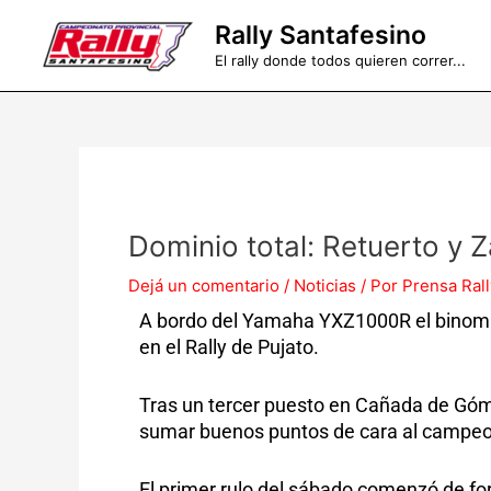
Ir
Rally Santafesino
al
El rally donde todos quieren correr...
contenido
Dominio total: Retuerto y 
Dejá un comentario
/
Noticias
/ Por
Prensa Rall
A bordo del Yamaha YXZ1000R el binomio 
en el Rally de Pujato.
Tras un tercer puesto en Cañada de Góme
sumar buenos puntos de cara al campeona
El primer rulo del sábado comenzó de fo