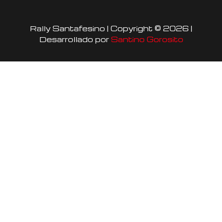
t
e
t
a
b
u
Rally Santafesino | Copyright © 2026 |
g
o
b
Desarrollado por
Santino Gorosito
r
o
e
a
k
m
-
f