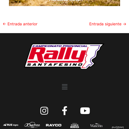
←
Entrada anterior
Entrada siguiente
→
Menu
I
F
Y
n
a
o
s
c
u