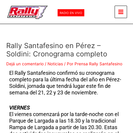
Ir
Main
al
RADIO EN VIVO
Men
contenido
Rally Santafesino en Pérez –
Soldini: Cronograma completo
Dejá un comentario
/
Noticias
/ Por
Prensa Rally Santafesino
El Rally Santafesino confirmó su cronograma
completo para la última fecha del año en Pérez-
Soldini, jornada que tendrá lugar este fin de
semana del 21, 22 y 23 de noviembre.
VIERNES
El viernes comenzará por la tarde-noche con el
Parque de Largada a las 18.30 y la tradicional
Rampa de Largada a partir de las 20.30. Estas