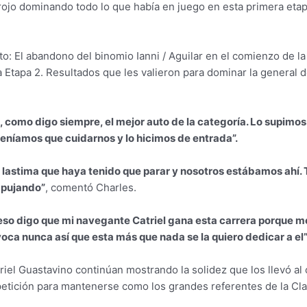
 rojo dominando todo lo que había en juego en esta primera etap
: El abandono del binomio Ianni / Aguilar en el comienzo de la 
Etapa 2. Resultados que les valieron para dominar la general d
a, como digo siempre, el mejor auto de la categoría. Lo supimo
eníamos que cuidarnos y lo hicimos de entrada”.
 lastima que haya tenido que parar y nosotros estábamos ahí. T
mpujando”
, comentó Charles.
r eso digo que mi navegante Catriel gana esta carrera porque 
voca nunca así que esta más que nada se la quiero dedicar a el
triel Guastavino continúan mostrando la solidez que los llevó 
mpetición para mantenerse como los grandes referentes de la Cla