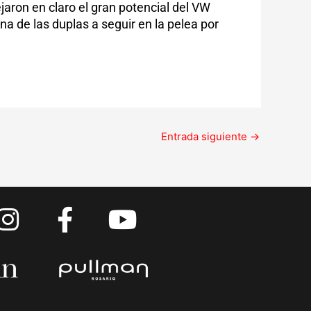
aron en claro el gran potencial del VW
a de las duplas a seguir en la pelea por
Entrada siguiente
→
I
F
Y
n
a
o
s
c
u
t
e
t
a
b
u