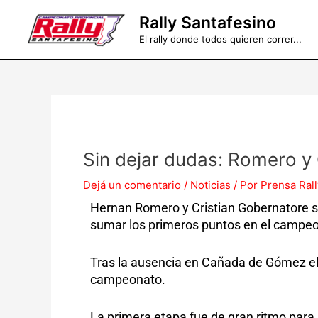
Ir
Rally Santafesino
al
El rally donde todos quieren correr...
contenido
Sin dejar dudas: Romero y
Dejá un comentario
/
Noticias
/ Por
Prensa Rall
Hernan Romero y Cristian Gobernatore se
sumar los primeros puntos en el campeo
Tras la ausencia en Cañada de Gómez el 
campeonato.
La primera etapa fue de gran ritmo para