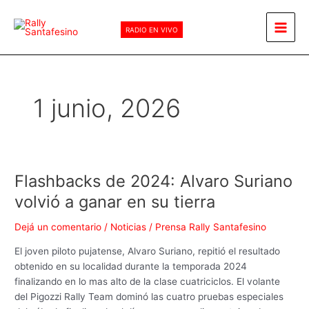
Ir
Main
al
RADIO EN VIVO
Men
contenido
1 junio, 2026
Flashbacks de 2024: Alvaro Suriano
Flashbacks
de
volvió a ganar en su tierra
2024:
Alvaro
Dejá un comentario
/
Noticias
/
Prensa Rally Santafesino
Suriano
El joven piloto pujatense, Alvaro Suriano, repitió el resultado
volvió
obtenido en su localidad durante la temporada 2024
a
finalizando en lo mas alto de la clase cuatriciclos. El volante
ganar
del Pigozzi Rally Team dominó las cuatro pruebas especiales
en