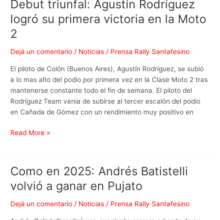
Debut triunfal: Agustín Rodríguez
Debut
triunfal:
logró su primera victoria en la Moto
Agustín
2
Rodríguez
logró
Dejá un comentario
/
Noticias
/
Prensa Rally Santafesino
su
primera
El piloto de Colón (Buenos Aires), Agustín Rodríguez, se subió
victoria
a lo mas alto del podio por primera vez en la Clase Moto 2 tras
en
mantenerse constante todo el fin de semana. El piloto del
la
Rodríguez Team venia de subirse al tercer escalón del podio
Moto
en Cañada de Gómez con un rendimiento muy positivo en
2
Read More »
Como en 2025: Andrés Batistelli
Como
en
volvió a ganar en Pujato
2025:
Andrés
Dejá un comentario
/
Noticias
/
Prensa Rally Santafesino
Batistelli