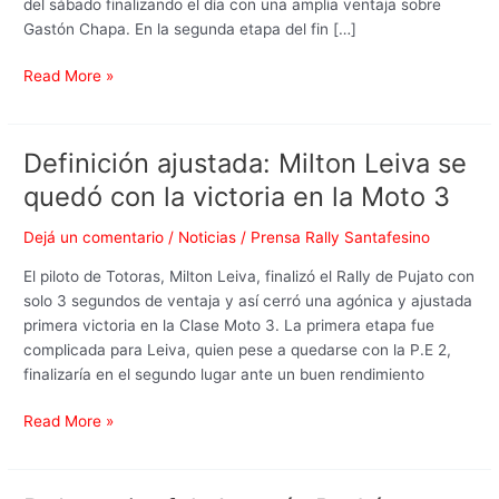
del sábado finalizando el día con una amplia ventaja sobre
su
Gastón Chapa. En la segunda etapa del fin […]
tierra
Read More »
Definición ajustada: Milton Leiva se
Definición
ajustada:
quedó con la victoria en la Moto 3
Milton
Leiva
Dejá un comentario
/
Noticias
/
Prensa Rally Santafesino
se
El piloto de Totoras, Milton Leiva, finalizó el Rally de Pujato con
quedó
solo 3 segundos de ventaja y así cerró una agónica y ajustada
con
primera victoria en la Clase Moto 3. La primera etapa fue
la
complicada para Leiva, quien pese a quedarse con la P.E 2,
victoria
finalizaría en el segundo lugar ante un buen rendimiento
en
la
Read More »
Moto
3