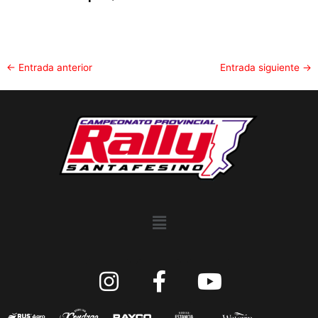
←
Entrada anterior
Entrada siguiente
→
Menu
I
F
Y
n
a
o
s
c
u