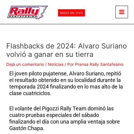
Ir
Main
al
RADIO EN VIVO
Men
contenido
Flashbacks de 2024: Alvaro Suriano
volvió a ganar en su tierra
Dejá un comentario
/
Noticias
/ Por
Prensa Rally Santafesino
El joven piloto pujatense, Alvaro Suriano, repitió
el resultado obtenido en su localidad durante la
temporada 2024 finalizando en lo mas alto de la
clase cuatriciclos.
El volante del Pigozzi Rally Team dominó las
cuatro pruebas especiales del sábado
finalizando el día con una amplia ventaja sobre
Gastón Chapa.